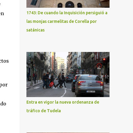
e
en
1743: De cuando la Inquisición persiguió a
las monjas carmelitas de Corella por
satánicas
ctos
por
Entra en vigor la nueva ordenanza de
ndo
tráfico de Tudela