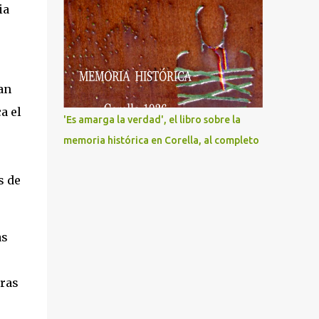
ia
an
a el
'Es amarga la verdad', el libro sobre la
memoria histórica en Corella, al completo
e
s de
as
tras