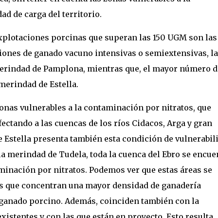
ad de carga del territorio.
plotaciones porcinas que superan las 150 UGM son las
aciones de ganado vacuno intensivas o semiextensivas, la
merindad de Pamplona, mientras que, el mayor número d
 merindad de Estella.
onas vulnerables a la contaminación por nitratos, que
fectando a las cuencas de los ríos Cidacos, Arga y gran
e Estella presenta también esta condición de vulnerabil
 la merindad de Tudela, toda la cuenca del Ebro se encue
aminación por nitratos. Podemos ver que estas áreas se
s que concentran una mayor densidad de ganadería
l ganado porcino. Además, coinciden también con la
existentes y con las que están en proyecto. Esto resulta