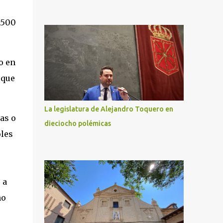
.500
o en
 que
La legislatura de Alejandro Toquero en
as o
dieciocho polémicas
oles
 a
no