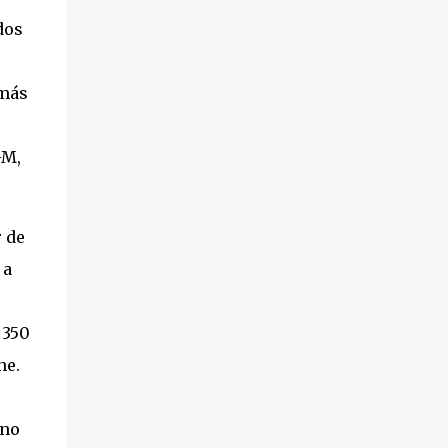
dos
 más
GM,
 de
 a
 350
ne.
 no