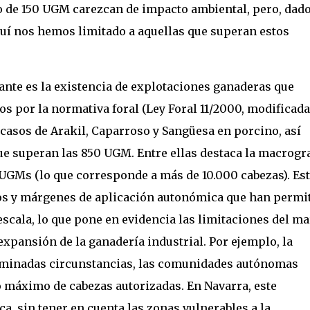
o de 150 UGM carezcan de impacto ambiental, pero, dado
quí nos hemos limitado a aquellas que superan estos
nte es la existencia de explotaciones ganaderas que
s por la normativa foral (Ley Foral 11/2000, modificada
s casos de Arakil, Caparroso y Sangüesa en porcino, así
e superan las 850 UGM. Entre ellas destaca la macrogr
 UGMs (lo que corresponde a más de 10.000 cabezas). Est
ios y márgenes de aplicación autonómica que han permi
escala, lo que pone en evidencia las limitaciones del m
expansión de la ganadería industrial. Por ejemplo, la
terminadas circunstancias, las comunidades autónomas
máximo de cabezas autorizadas. En Navarra, este
a, sin tener en cuenta las zonas vulnerables a la