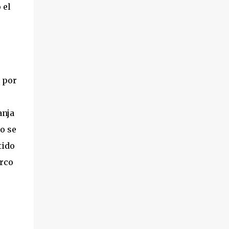
 el
 por
anja
o se
tido
arco