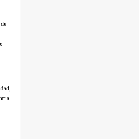
 de
e
idad,
ntra