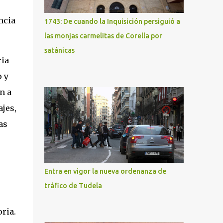
ncia
1743: De cuando la Inquisición persiguió a
las monjas carmelitas de Corella por
satánicas
ria
o y
n a
jes,
as
Entra en vigor la nueva ordenanza de
tráfico de Tudela
ria.