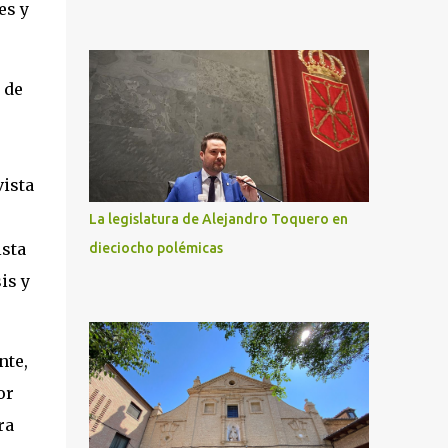
es y
 de
vista
La legislatura de Alejandro Toquero en
ista
dieciocho polémicas
is y
nte,
or
ra