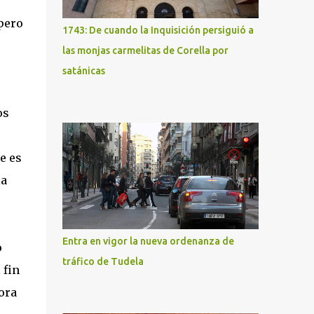
pero
1743: De cuando la Inquisición persiguió a
las monjas carmelitas de Corella por
satánicas
os
e es
la
Entra en vigor la nueva ordenanza de
o
tráfico de Tudela
 fin
ora