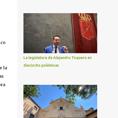
ico
La legislatura de Alejandro Toquero en
dieciocho polémicas
e la
as
ora