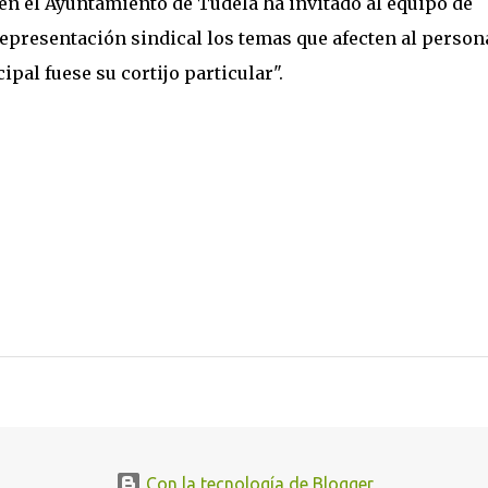
en el Ayuntamiento de Tudela ha invitado al equipo de
epresentación sindical los temas que afecten al persona
pal fuese su cortijo particular".
Con la tecnología de Blogger