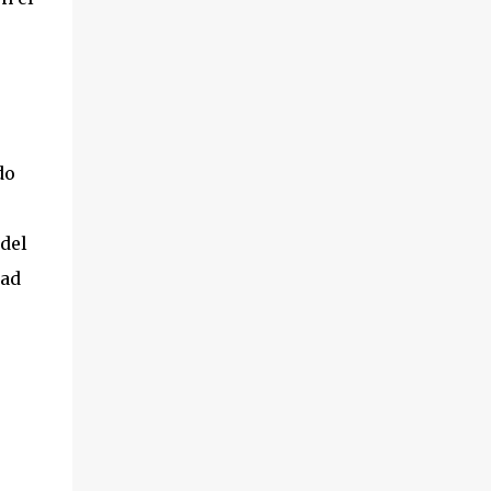
do
 del
dad