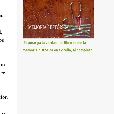
que
,
os
'Es amarga la verdad', el libro sobre la
memoria histórica en Corella, al completo
con
nce
ción,
en el