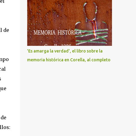
el
l de
'Es amarga la verdad', el libro sobre la
empo
memoria histórica en Corella, al completo
ral
s
que
 de
llos: