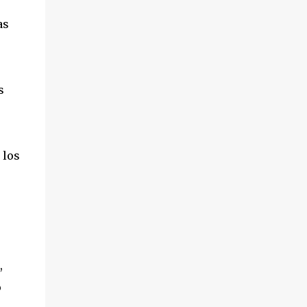
as
s
 los
,
o