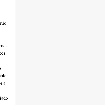
anio
rnas
cos,
a
e
able
e a
ciado