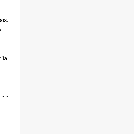
sos.
o
 la
de el