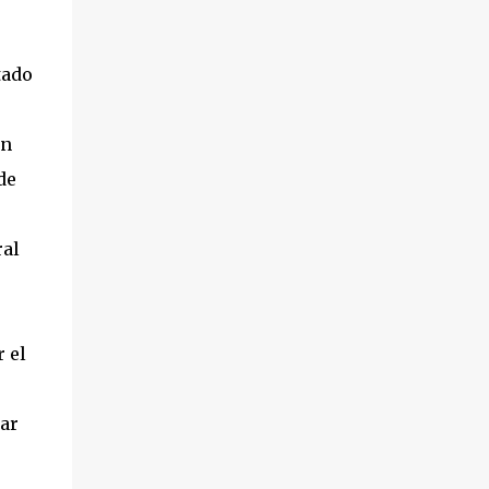
tado
an
de
ral
 el
e
tar