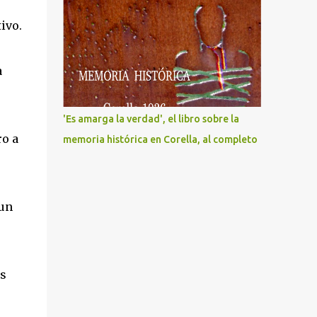
ivo.
a
'Es amarga la verdad', el libro sobre la
ro a
memoria histórica en Corella, al completo
 un
es