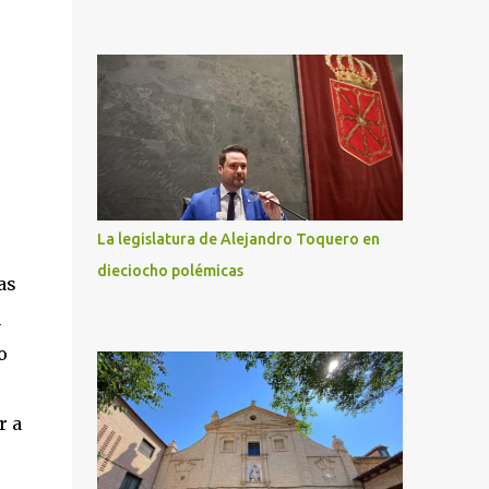
s
La legislatura de Alejandro Toquero en
dieciocho polémicas
as
n
o
r a