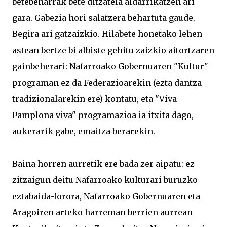
betebeharrak bete ditzatela aldarrikatzen ari
gara. Gabezia hori salatzera behartuta gaude.
Begira ari gatzaizkio. Hilabete honetako lehen
astean bertze bi albiste gehitu zaizkio aitortzaren
gainbeherari: Nafarroako Gobernuaren "Kultur"
programan ez da Federazioarekin (ezta dantza
tradizionalarekin ere) kontatu, eta "Viva
Pamplona viva" programazioa ia itxita dago,
aukerarik gabe, emaitza berarekin.
Baina horren aurretik ere bada zer aipatu: ez
zitzaigun deitu Nafarroako kulturari buruzko
eztabaida-forora, Nafarroako Gobernuaren eta
Aragoiren arteko harreman berrien aurrean