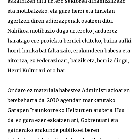
eskaintzen ditu urtero sektorea dinamizatzeko
eta motibatzeko, eta gure herri eta hirietan
agertzen diren adierazpenak osatzen ditu.
Nahikoa motibazio dugu urteroko jarduerez
haratago ere proiektu berriei ekiteko, baina aulki
horri hanka bat falta zaio, erakundeen babesa eta
aitortza, ez Federazioari, baizik eta, berriz diogu,
Herri Kulturari oro har.
Ondare ez materiala babestea Administrazioaren
betebeharra da, 2030 agendan markatutako
Garapen Iraunkorreko Helburuen arabera. Hau
da, ez gara ezer eskatzen ari, Gobrenuari eta
gainerako erakunde publikoei beren