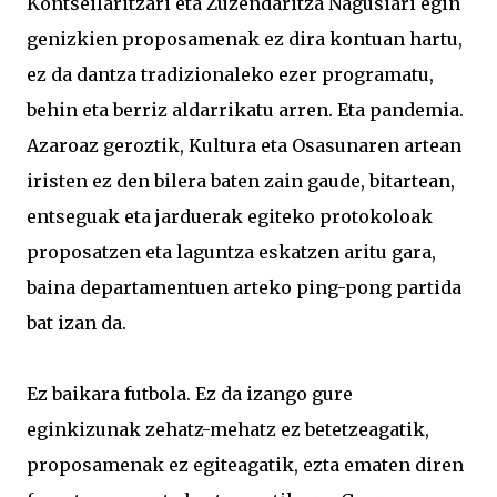
Kontseilaritzari eta Zuzendaritza Nagusiari egin
genizkien proposamenak ez dira kontuan hartu,
ez da dantza tradizionaleko ezer programatu,
behin eta berriz aldarrikatu arren. Eta pandemia.
Azaroaz geroztik, Kultura eta Osasunaren artean
iristen ez den bilera baten zain gaude, bitartean,
entseguak eta jarduerak egiteko protokoloak
proposatzen eta laguntza eskatzen aritu gara,
baina departamentuen arteko ping-pong partida
bat izan da.
Ez baikara futbola. Ez da izango gure
eginkizunak zehatz-mehatz ez betetzeagatik,
proposamenak ez egiteagatik, ezta ematen diren