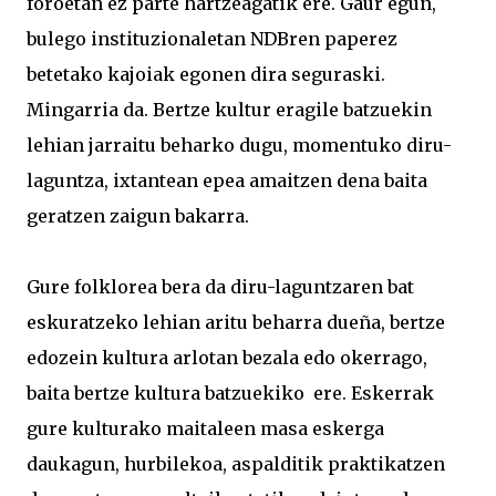
foroetan ez parte hartzeagatik ere. Gaur egun,
bulego instituzionaletan NDBren paperez
betetako kajoiak egonen dira seguraski.
Mingarria da. Bertze kultur eragile batzuekin
lehian jarraitu beharko dugu, momentuko diru-
laguntza, ixtantean epea amaitzen dena baita
geratzen zaigun bakarra.
Gure folklorea bera da diru-laguntzaren bat
eskuratzeko lehian aritu beharra dueña, bertze
edozein kultura arlotan bezala edo okerrago,
baita bertze kultura batzuekiko ere. Eskerrak
gure kulturako maitaleen masa eskerga
daukagun, hurbilekoa, aspalditik praktikatzen