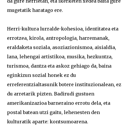
da gure herrietan, eta ikerketen xedea baita gure
mugetatik haratago ere.
Herri-kultura lurralde-kohesioa, identitatea eta
errotzea, kirola, antropologia, harremanak,
eraldaketa soziala, asoziazionismoa, aisialdia,
lana, lehengai artistikoa, musika, hezkuntza,
turismoa, dantza eta askoz gehiago da, baina
eginkizun sozial honek ez du
erreferentzialtasunik botere instituzionalean, ez
du arretarik pizten. Badirudi gustuen
amerikanizazioa barneraino errotu dela, eta
postal batean utzi gaitu, lehenesten den
kulturatik aparte: kontsumoarena.