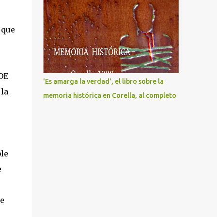
 que
DE
'Es amarga la verdad', el libro sobre la
 la
memoria histórica en Corella, al completo
le
e
te