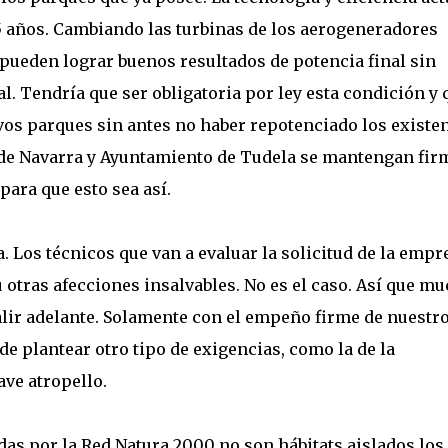
15 años. Cambiando las turbinas de los aerogeneradores
pueden lograr buenos resultados de potencia final sin
. Tendría que ser obligatoria por ley esta condición y 
vos parques sin antes no haber repotenciado los existen
de Navarra y Ayuntamiento de Tudela se mantengan fir
para que esto sea así.
. Los técnicos que van a evaluar la solicitud de la empr
u otras afecciones insalvables. No es el caso. Así que m
lir adelante. Solamente con el empeño firme de nuestr
e plantear otro tipo de exigencias, como la de la
ve atropello.
s por la Red Natura 2000 no son hábitats aislados los