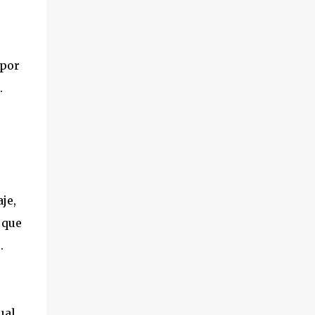
 por
.
je,
 que
.
ual