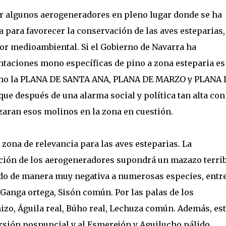
ar algunos aerogeneradores en pleno lugar donde se ha
a para favorecer la conservación de las aves esteparias,
lor medioambiental. Si el Gobierno de Navarra ha
ntaciones mono específicas de pino a zona esteparia es
como la PLANA DE SANTA ANA, PLANA DE MARZO y PLANA 
ue después de una alarma social y política tan alta con
izaran esos molinos en la zona en cuestión.
zona de relevancia para las aves esteparias. La
ación de los aerogeneradores supondrá un mazazo terrib
ando de manera muy negativa a numerosas especies, entr
 Ganga ortega, Sisón común. Por las palas de los
zo, Águila real, Búho real, Lechuza común. Además, es
ersión posnupcial y al Esmerejón y Aguilucho pálido