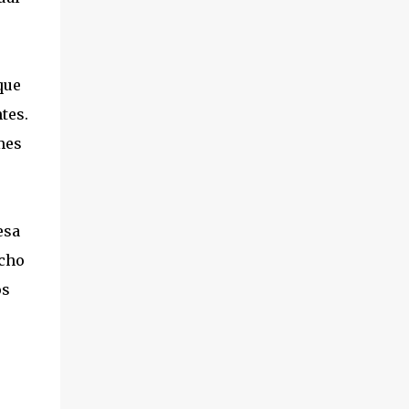
que
tes.
mes
esa
ucho
os