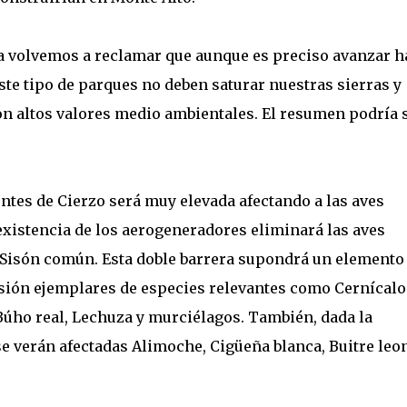
a volvemos a reclamar que aunque es preciso avanzar h
te tipo de parques no deben saturar nuestras sierras y
on altos valores medio ambientales. El resumen podría s
tes de Cierzo será muy elevada afectando a las aves
existencia de los aerogeneradores eliminará las aves
, Sisón común. Esta doble barrera supondrá un elemento
isión ejemplares de especies relevantes como Cernícalo
 Búho real, Lechuza y murciélagos. También, dada la
se verán afectadas Alimoche, Cigüeña blanca, Buitre leo