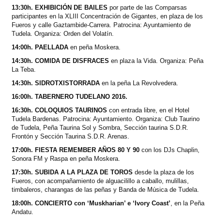
13:30h. EXHIBICIÓN DE BAILES
por parte de las Comparsas
participantes en la XLIII Concentración de Gigantes, en plaza de los
Fueros y calle Gaztambide-Carrera. Patrocina: Ayuntamiento de
Tudela. Organiza: Orden del Volatín.
14:00h. PAELLADA
en peña Moskera.
14:30h. COMIDA DE DISFRACES
en plaza la Vida. Organiza: Peña
La Teba.
14:30h. SIDROTXISTORRADA
en la peña La Revolvedera.
16:00h. TABERNERO TUDELANO 2016.
16:30h. COLOQUIOS TAURINOS
con entrada libre, en el Hotel
Tudela Bardenas. Patrocina: Ayuntamiento. Organiza: Club Taurino
de Tudela, Peña Taurina Sol y Sombra, Sección taurina S.D.R.
Frontón y Sección Taurina S.D.R. Arenas.
17:00h. FIESTA REMEMBER AÑOS 80 Y 90
con los DJs Chaplin,
Sonora FM y Raspa en peña Moskera.
17:30h. SUBIDA A LA PLAZA DE TOROS
desde la plaza de los
Fueros, con acompañamiento de alguacilillo a caballo, mulillas,
timbaleros, charangas de las peñas y Banda de Música de Tudela.
18:00h. CONCIERTO con ‘Muskharian’ e ‘Ivory Coast’
, en la Peña
Andatu.