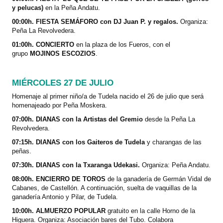
y pelucas)
en la Peña Andatu.
00:00h. FIESTA SEMÁFORO con DJ Juan P. y regalos.
Organiza:
Peña La Revolvedera.
01:00h. CONCIERTO
en la plaza de los Fueros, con el
grupo
MOJINOS ESCOZIOS
.
MIÉRCOLES 27 DE JULIO
Homenaje al primer niño/a de Tudela nacido el 26 de julio que será
homenajeado por Peña Moskera.
07:00h. DIANAS con la Artistas del Gremio
desde la Peña La
Revolvedera.
07:15h. DIANAS con los Gaiteros de Tudela
y charangas de las
peñas.
07:30h. DIANAS con la Txaranga Udekasi.
Organiza: Peña Andatu.
08:00h. ENCIERRO DE TOROS
de la ganadería de Germán Vidal de
Cabanes, de Castellón. A continuación, suelta de vaquillas de la
ganadería Antonio y Pilar, de Tudela.
10:00h. ALMUERZO POPULAR
gratuito
en la calle Horno de la
Higuera. Organiza: Asociación bares del Tubo. Colabora