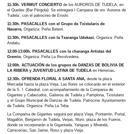
11:30h. VERMUT CONCIERTO
de los AUROROS DE TUDELA, en
el Queiles (Bar Pérgola). Se entregará I Campana de oro ‘Auroros de
Tudela’, con el patrocinio de Eroski.
11:30h. PASACALLES con el Grupo de Txistularis de
Navarra.
Organiza: Peña Beterri.
11:30h. PASACALLES con la Txaranga Udekasi.
Organiza: Peña
Andatu.
12:00-13:00h. PASACALLES con la charanga Artistas del
Gremio.
Organiza: Peña La Revolvedera.
12:00h. ACTUACIÓN de los grupos de DANZAS DE BOLIVIA DE
LA RIBERA y JUVENTUD LATINA DE TUDELA
en Herrerías
.
12:30h. OFRENDA FLORAL A SANTA ANA,
desde la plaza
Mercadal hasta la plaza Vieja. Las flores se colocarán en el exterior
de la S. I. Catedral, con acompañamiento de la Comparsa de
Gigantes y Cabezudos, Gaiteros de Tudela y Pamplona, Txistularis
y el Grupo Municipal de Danzas de Tudela. Patrocina: Ayuntamiento
de Tudela. Organiza: Peña La Teba.
La Comparsa de Gigantes seguirá por plaza Vieja, Pontarrón, Portal,
Magallón, Benjamín de Tudela, Verjas, Muro, plaza de los Fueros,
donde se incorporarán a la Gigantada, Yanguas y Miranda,
Carnicerías, San Jaime, Roso y plaza Vieja.