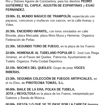
Río y Dolores Aguirre de Constantina, para los diestros
PEDRO
GUTIÉRREZ ‘EL CAPEA’, AGUSTÍN DE ESPARTINAS
y
ESAÚ
FERNÁNDEZ.
19:00h. EL MUNDO MÁGICO DE TRAMPOLÍN
, espectáculo con
payasos, concursos y muñecos con zancos, en la calle Aranaz y
Vides.
20:30h. ENCIERRO INFANTIL,
con toros simulados en calle
Bóveda, plaza Mercadal, plaza Moro Muza y Herrerías. Organiza:
Federación de Peñas.
21:30h. SEGUNDO TORO DE FUEGO,
en la plaza de los Fueros.
22:00h. HOMENAJE AL TUDELANO POPULAR
D. José Luis Riega
Jiménez, en el Paseo del Queiles. Patrocina: Ayuntamiento de
Tudela. Organiza: Peña Ciudad Deportiva.
22:15h. NOCHES DEL QUEILES:
Grupo de jotas
VOCES
RIBERAS.
23:30h. SEGUNDA COLECCIÓN DE FUEGOS ARTIFICIALES,
en
el río Ebro, de
PIROTECNIA TOMÁS, S.L.
00:00h. BAILE DE LA ERA,
POLKA DE TUDELA,
JOTA
y
REVOLTOSA
en la plaza de los Fueros, interpretada por
Gaiteros y Banda de Música.
00:00h. FIESTA ‘LO QUE SE TE PASE POR LA CABEZA’ (gorros