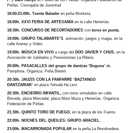
Peñas. Concejalía de Juventud.
18:00-21:00h. Txente Balader
en peña Moskera.
18:00h. XXVI FERIA DE ARTESANÍA
en la calle Herrerías.
18:30h. CONCURSO DE RECORTADORES
con
toros en punta.
19:00h. GRUPO TALABARTE’S
, animación, juegos y magia, en la
calle Aranaz y Vides.
19:00h. MÚSICA EN VIVO
a cargo
del
DÚO JAVIER Y CHUS.
en la
Asociación de Jubilados y Pensionistas La Ribera.
20:00h. PASACALLES del grupo de dantzas ‘Duguna’
de
Pamplona. Organiza: Peña Beterri.
20:30h. JAUZIS CON LA FANFARRE ‘BAZTANGO
DANTZARIAK’
en plaza Yehudá Ha Leví.
20:30h. ENCIERRO INFANTIL,
con toros simulados en calle
Bóveda, plaza Mercadal, plaza Moro Muza y Herrerías. Organiza:
Federación de Peñas.
21:30h. QUINTO TORO DE FUEGO,
en la plaza de los Fueros.
22:00h. NOCHES DEL QUEILES: GRUPO ARACIEL.
23:00h. MACARRONADA POPULAR
en la peña La Revolvedera.