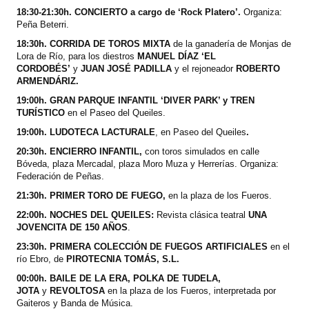
18:30-21:30h. CONCIERTO a cargo de ‘Rock Platero’.
Organiza:
Peña Beterri.
18:30h. CORRIDA DE TOROS MIXTA
de la ganadería de Monjas de
Lora de Río, para los diestros
MANUEL DÍAZ ‘EL
CORDOBÉS’
y
JUAN JOSÉ PADILLA
y el rejoneador
ROBERTO
ARMENDÁRIZ.
19:00h. GRAN PARQUE INFANTIL ‘DIVER PARK’ y TREN
TURÍSTICO
en el Paseo del Queiles.
19:00h. LUDOTECA LACTURALE
, en
Paseo del Queiles
.
20:30h. ENCIERRO INFANTIL,
con toros simulados en calle
Bóveda, plaza Mercadal, plaza Moro Muza y Herrerías. Organiza:
Federación de Peñas.
21:30h. PRIMER TORO DE FUEGO,
en la plaza de los Fueros.
22:00h. NOCHES DEL QUEILES:
Revista clásica teatral
UNA
JOVENCITA DE 150 AÑOS
.
23:30h. PRIMERA COLECCIÓN DE FUEGOS ARTIFICIALES
en el
río Ebro, de
PIROTECNIA TOMÁS, S.L.
00:00h. BAILE DE LA ERA,
POLKA DE TUDELA,
JOTA
y
REVOLTOSA
en la plaza de los Fueros, interpretada por
Gaiteros y Banda de Música.