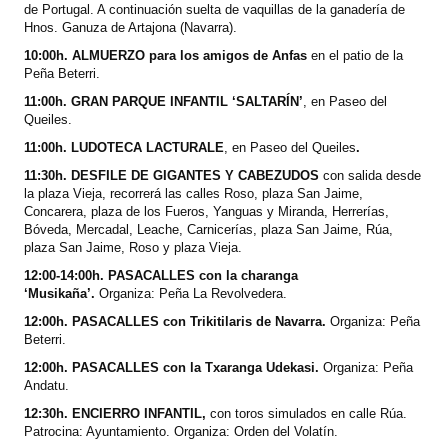
de Portugal. A continuación suelta de vaquillas de la ganadería de
Hnos. Ganuza de Artajona (Navarra).
10:00h. ALMUERZO para los amigos de Anfas
en el patio de la
Peña Beterri.
11:00h. GRAN PARQUE INFANTIL ‘SALTARÍN’
,
en Paseo del
Queiles.
11:00h. LUDOTECA LACTURALE
, en
Paseo del Queiles
.
11:30h. DESFILE DE GIGANTES Y CABEZUDOS
con salida desde
la plaza Vieja, recorrerá las calles Roso, plaza San Jaime,
Concarera, plaza de los Fueros, Yanguas y Miranda, Herrerías,
Bóveda, Mercadal, Leache, Carnicerías, plaza San Jaime, Rúa,
plaza San Jaime, Roso y plaza Vieja.
12:00-14:00h. PASACALLES con la charanga
‘Musikaña’.
Organiza: Peña La Revolvedera.
12:00h. PASACALLES con Trikitilaris de Navarra.
Organiza: Peña
Beterri.
12:00h. PASACALLES con la Txaranga Udekasi.
Organiza: Peña
Andatu.
12:30h. ENCIERRO INFANTIL,
con toros simulados en calle Rúa.
Patrocina: Ayuntamiento. Organiza: Orden del Volatín.