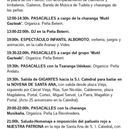
timbaleros, Gaiteros, Banda de Música de Tudela y charangas de
las peñas.
12:00-14:30h. PASACALLES a cargo de la charanga ‘Mutil
Gazteak’.
Organiza: Peña Beterri.
13:00-22:00h. DJ en la Peña Beterri.
19:00h. ESPECTÁCULO INFANTIL ALBOROTO
, verbena, juegos y
animación,
en la calle Aranaz y Vides.
19:30-22:00h. PASACALLES a cargo del grupo ‘Mutil
Gazteaki’.
Organiza: Peña Beterri.
19:30h. PASACALLES con la Txaranga Udekasi.
Organiza: Peña
Andatu.
19:30h. Salida de GIGANTES hacia la S.I. Catedral para bailar en
la NOVENA DE SANTA ANA,
con salida desde plaza Vieja,
siguiendo por Cárcel Vieja, Rúa, San Nicolás, Caldereros, plaza
Magdalena, Portal, Cortes, Miguel Servet, La Parra, Magallón y
Portal. (Acto 25 aniversario en la Catedral).
20:00-22:00h. PASACALLES con la charanga
Musikaña.
Organiza: Peña La Revolvedera.
21:00h. Saludo-Homenaje e imposición del pañuelo rojo a
NUESTRA PATRONA
en la reja de Santa Ana de S. I. Catedral
,
con