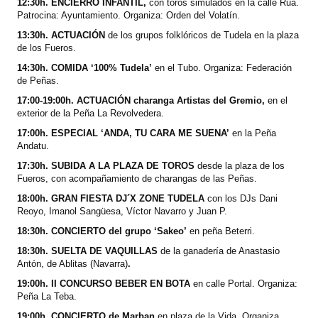
12:30h. ENCIERRO INFANTIL,
con toros simulados en la calle Rúa.
Patrocina: Ayuntamiento. Organiza: Orden del Volatín.
13:30h. ACTUACIÓN
de los grupos folklóricos de Tudela en la plaza
de los Fueros.
14:30h. COMIDA ‘100% Tudela’
en el Tubo. Organiza: Federación
de Peñas.
17:00-19:00h. ACTUACIÓN charanga Artistas del Gremio,
en el
exterior de la Peña La Revolvedera.
17:00h. ESPECIAL ‘ANDA, TU CARA ME SUENA’
en la Peña
Andatu.
17:30h. SUBIDA A LA PLAZA DE TOROS
desde la plaza de los
Fueros, con acompañamiento de charangas de las Peñas.
18:00h. GRAN FIESTA DJ´X ZONE TUDELA
con los DJs Dani
Reoyo, Imanol Sangüesa, Víctor Navarro y Juan P.
18:30h. CONCIERTO del grupo ‘Sakeo’
en peña Beterri.
18:30h. SUELTA DE VAQUILLAS
de la ganadería de Anastasio
Antón, de Ablitas (Navarra)
.
19:00h. II CONCURSO BEBER EN BOTA
en calle Portal. Organiza:
Peña La Teba.
19:00h. CONCIERTO de Marban
en plaza de la Vida. Organiza