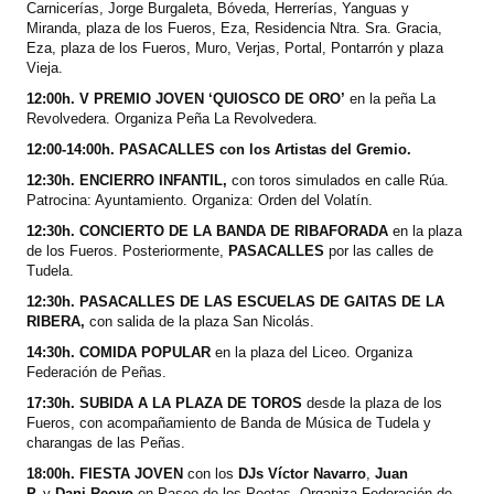
Carnicerías, Jorge Burgaleta, Bóveda, Herrerías, Yanguas y
Miranda, plaza de los Fueros, Eza, Residencia Ntra. Sra. Gracia,
Eza, plaza de los Fueros, Muro, Verjas, Portal, Pontarrón y plaza
Vieja.
12:00h. V PREMIO JOVEN ‘QUIOSCO DE ORO’
en la peña La
Revolvedera. Organiza Peña La Revolvedera.
12:00-14:00h. PASACALLES con los Artistas del Gremio.
12:30h. ENCIERRO INFANTIL,
con toros simulados en calle Rúa.
Patrocina: Ayuntamiento. Organiza: Orden del Volatín.
12:30h. CONCIERTO DE LA BANDA DE RIBAFORADA
en la plaza
de los Fueros. Posteriormente,
PASACALLES
por las calles de
Tudela.
12:30h. PASACALLES DE LAS ESCUELAS DE GAITAS DE LA
RIBERA,
con salida de la plaza San Nicolás.
14:30h. COMIDA POPULAR
en la plaza del Liceo. Organiza
Federación de Peñas.
17:30h. SUBIDA A LA PLAZA DE TOROS
desde la plaza de los
Fueros, con acompañamiento de Banda de Música de Tudela y
charangas de las Peñas.
18:00h. FIESTA JOVEN
con los
DJs Víctor Navarro
,
Juan
P.
y
Dani Reoyo
en Paseo de los Poetas. Organiza Federación de