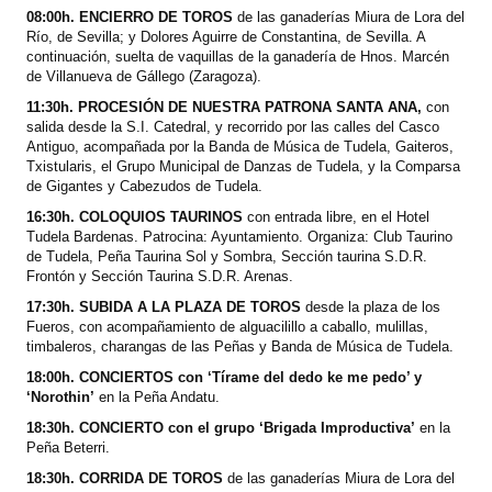
08:00h. ENCIERRO DE TOROS
de las ganaderías Miura de Lora del
Río, de Sevilla; y Dolores Aguirre de Constantina, de Sevilla. A
continuación, suelta de vaquillas de la ganadería de Hnos. Marcén
de Villanueva de Gállego (Zaragoza).
11:30h. PROCESIÓN DE NUESTRA PATRONA SANTA ANA,
con
salida desde la S.I. Catedral, y recorrido por las calles del Casco
Antiguo, acompañada por la Banda de Música de Tudela, Gaiteros,
Txistularis, el Grupo Municipal de Danzas de Tudela, y la Comparsa
de Gigantes y Cabezudos de Tudela.
16:30h. COLOQUIOS TAURINOS
con entrada libre, en el Hotel
Tudela Bardenas. Patrocina: Ayuntamiento. Organiza: Club Taurino
de Tudela, Peña Taurina Sol y Sombra, Sección taurina S.D.R.
Frontón y Sección Taurina S.D.R. Arenas.
17:30h. SUBIDA A LA PLAZA DE TOROS
desde la plaza de los
Fueros, con acompañamiento de alguacilillo a caballo, mulillas,
timbaleros, charangas de las Peñas y Banda de Música de Tudela.
18:00h. CONCIERTOS con ‘Tírame del dedo ke me pedo’ y
‘Norothin’
en la Peña Andatu.
18:30h. CONCIERTO con el grupo ‘Brigada Improductiva’
en la
Peña Beterri.
18:30h. CORRIDA DE TOROS
de las ganaderías Miura de Lora del