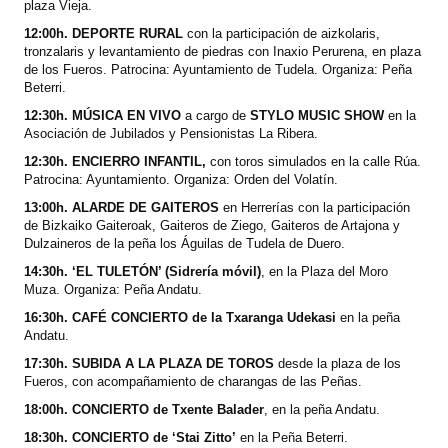
plaza Vieja.
12:00h. DEPORTE RURAL
con la participación de aizkolaris,
tronzalaris y levantamiento de piedras con Inaxio Perurena, en plaza
de los Fueros. Patrocina: Ayuntamiento de Tudela. Organiza: Peña
Beterri.
12:30h. MÚSICA EN VIVO
a cargo
de
STYLO MUSIC SHOW
en la
Asociación de Jubilados y Pensionistas La Ribera.
12:30h. ENCIERRO INFANTIL,
con toros simulados en la calle Rúa.
Patrocina: Ayuntamiento. Organiza: Orden del Volatín.
13:00h. ALARDE DE GAITEROS
en Herrerías con la participación
de Bizkaiko Gaiteroak, Gaiteros de Ziego, Gaiteros de Artajona y
Dulzaineros de la peña los Águilas de Tudela de Duero.
14:30h. ‘EL TULETÓN’ (Sidrería móvil)
, en la Plaza del Moro
Muza. Organiza: Peña Andatu.
16:30h. CAFÉ CONCIERTO de la Txaranga Udekasi
en la peña
Andatu.
17:30h. SUBIDA A LA PLAZA DE TOROS
desde la plaza de los
Fueros, con acompañamiento de charangas de las Peñas.
18:00h. CONCIERTO de Txente Balader
, en la peña Andatu.
18:30h. CONCIERTO de ‘Stai Zitto’
en la Peña Beterri.