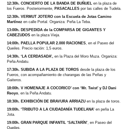
12:30h. CONCIERTO DE LA BANDA DE BUÑUEL
en la plaza de
los Fueros. Posteriormente,
PASACALLES
por las calles de Tudela.
12:30h. VERMUT JOTERO con la Escuela de Jotas Camino
Martínez
en calle Portal. Organiza: Peña La Teba.
13:00h. DESPEDIDA de la COMPARSA DE GIGANTES Y
CABEZUDOS
en la plaza Vieja.
14:00h. PAELLA POPULAR 2.000 RACIONES
, en el Paseo del
Queiles. Precio ración: 1,5 euros.
14:30h. ‘LA CERDASADA’,
en la Plaza del Moro Muza. Organiza:
Peña Andatu.
17:30h. SUBIDA A LA PLAZA DE TOROS
desde la plaza de los
Fueros, con acompañamiento de charangas de las Peñas y
Gaiteros.
18:00h. V HOMENAJE A COCORICO’ con ‘Mr. Twist’ y DJ Dani
Reoyo
, en la Peña Andatu.
18:30h. EXHIBICIÓN DE BRAVURA ARRIAZU
en la plaza de toros.
19:00h. ‘TRIBUTO A LA CIUDADANÍA TUDELANA’
en peña La
Jota.
19:00h. GRAN PARQUE INFANTIL ‘SALTARÍN’
,
en Paseo del
Queiles.