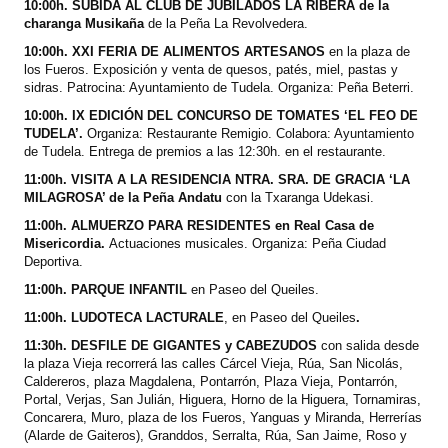
10:00h. SUBIDA AL CLUB DE JUBILADOS LA RIBERA de la
charanga Musikaña
de la Peña La Revolvedera.
10:00h. XXI FERIA DE ALIMENTOS ARTESANOS
en la plaza de
los Fueros. Exposición y venta de quesos, patés, miel, pastas y
sidras. Patrocina: Ayuntamiento de Tudela. Organiza: Peña Beterri.
10:00h. IX EDICIÓN DEL CONCURSO DE TOMATES ‘EL FEO DE
TUDELA’.
Organiza: Restaurante Remigio. Colabora: Ayuntamiento
de Tudela. Entrega de premios a las 12:30h. en el restaurante.
11:00h. VISITA A LA RESIDENCIA NTRA. SRA. DE GRACIA ‘LA
MILAGROSA’ de la Peña Andatu
con la Txaranga Udekasi.
11:00h. ALMUERZO PARA RESIDENTES en Real Casa de
Misericordia.
Actuaciones musicales. Organiza: Peña Ciudad
Deportiva.
11:00h. PARQUE INFANTIL
en Paseo del Queiles.
11:00h. LUDOTECA LACTURALE
, en
Paseo del Queiles
.
11:30h. DESFILE DE GIGANTES y CABEZUDOS
con salida desde
la plaza Vieja recorrerá las calles Cárcel Vieja, Rúa, San Nicolás,
Caldereros, plaza Magdalena, Pontarrón, Plaza Vieja, Pontarrón,
Portal, Verjas, San Julián, Higuera, Horno de la Higuera, Tornamiras,
Concarera, Muro, plaza de los Fueros, Yanguas y Miranda, Herrerías
(Alarde de Gaiteros), Granddos, Serralta, Rúa, San Jaime, Roso y