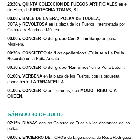
23:30h. QUINTA COLECCIÓN DE FUEGOS ARTIFICIALES
en el
río Ebro, de
PIROTECNIA TOMÁS, S.L.
00:00h. BAILE DE LA ERA,
POLKA DE TUDELA,
JOTA
y
REVOLTOSA
en la plaza de los Fueros, interpretada por
Gaiteros y Banda de Música.
00:00h. CONCIERTO del grupo Con X The Banjo
en peña
Moskera.
00:30h. CONCIERTO de ‘Los apollardaos’ (Tributo a La Polla
Records)
en la Peña Andatu.
00:30h. CONCIERTO del grupo ‘Ramonios’
en la Peña Beterri.
01:00h. VERBENA
en la plaza de los Fueros, con la orquesta
espectáculo
LA TARANTELLA
.
01:00h. CONCIERTO
en Herrerías, con
MOMO-TRIBUTO A
QUEEN
.
SÁBADO 30 DE JULIO
07:15h. DIANAS
con los Gaiteros de Tudela y las charangas de las
peñas
.
08:00h. ENCIERRO DE TOROS
de la ganadería de Rosa Rodríguez,