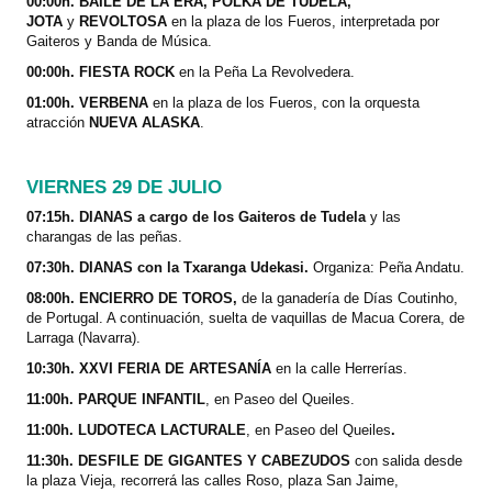
00:00h. BAILE DE LA ERA,
POLKA DE TUDELA,
JOTA
y
REVOLTOSA
en la plaza de los Fueros, interpretada por
Gaiteros y Banda de Música.
00:00h. FIESTA ROCK
en la Peña La Revolvedera.
01:00h. VERBENA
en la plaza de los Fueros, con la orquesta
atracción
NUEVA ALASKA
.
VIERNES 29 DE JULIO
07:15h. DIANAS a cargo de los Gaiteros de Tudela
y las
charangas de las peñas.
07:30h. DIANAS con la Txaranga Udekasi.
Organiza: Peña Andatu.
08:00h. ENCIERRO DE TOROS,
de la ganadería de Días Coutinho,
de Portugal. A continuación, suelta de vaquillas de Macua Corera, de
Larraga (Navarra).
10:30h. XXVI FERIA DE ARTESANÍA
en la calle Herrerías.
11:00h. PARQUE INFANTIL
, en Paseo del Queiles.
11:00h. LUDOTECA LACTURALE
, en
Paseo del Queiles
.
11:30h. DESFILE DE GIGANTES Y CABEZUDOS
con salida desde
la plaza Vieja, recorrerá las calles Roso, plaza San Jaime,