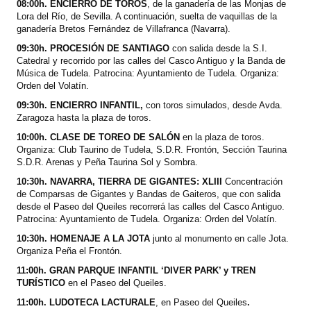
08:00h. ENCIERRO DE TOROS
, de la ganadería de las Monjas de
Lora del Río, de Sevilla. A continuación, suelta de vaquillas de la
ganadería Bretos Fernández de Villafranca (Navarra).
09:30h. PROCESIÓN DE SANTIAGO
con salida desde la S.I.
Catedral y recorrido por las calles del Casco Antiguo y la Banda de
Música de Tudela. Patrocina: Ayuntamiento de Tudela. Organiza:
Orden del Volatín.
09:30h. ENCIERRO INFANTIL,
con toros simulados, desde Avda.
Zaragoza hasta la plaza de toros.
10:00h. CLASE DE TOREO DE SALÓN
en la plaza de toros.
Organiza: Club Taurino de Tudela, S.D.R. Frontón, Sección Taurina
S.D.R. Arenas y Peña Taurina Sol y Sombra.
10:30h. NAVARRA, TIERRA DE GIGANTES: XLIII
Concentración
de Comparsas de Gigantes y Bandas de Gaiteros, que con salida
desde el Paseo del Queiles recorrerá las calles del Casco Antiguo.
Patrocina: Ayuntamiento de Tudela. Organiza: Orden del Volatín.
10:30h. HOMENAJE A LA JOTA
junto al monumento en calle Jota.
Organiza Peña el Frontón.
11:00h. GRAN PARQUE INFANTIL ‘DIVER PARK’ y TREN
TURÍSTICO
en el Paseo del Queiles.
11:00h. LUDOTECA LACTURALE
, en
Paseo del Queiles
.