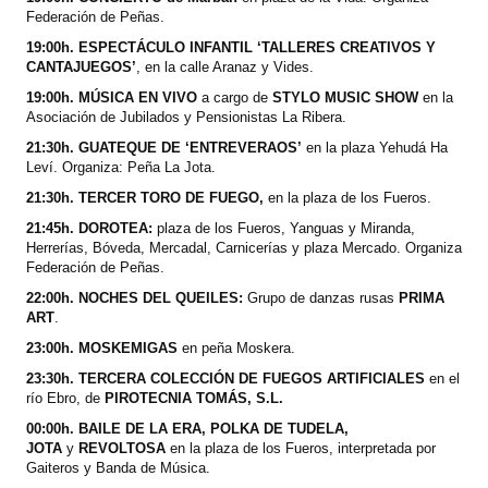
Federación de Peñas.
19:00h. ESPECTÁCULO INFANTIL ‘TALLERES CREATIVOS Y
CANTAJUEGOS’
, en la calle Aranaz y Vides.
19:00h. MÚSICA EN VIVO
a cargo
de
STYLO MUSIC SHOW
en la
Asociación de Jubilados y Pensionistas La Ribera.
21:30h. GUATEQUE DE ‘ENTREVERAOS’
en la plaza Yehudá Ha
Leví. Organiza: Peña La Jota.
21:30h. TERCER TORO DE FUEGO,
en la plaza de los Fueros.
21:45h. DOROTEA:
plaza de los Fueros, Yanguas y Miranda,
Herrerías, Bóveda, Mercadal, Carnicerías y plaza Mercado. Organiza
Federación de Peñas.
22:00h. NOCHES DEL QUEILES:
Grupo de danzas rusas
PRIMA
ART
.
23:00h. MOSKEMIGAS
en peña Moskera.
23:30h. TERCERA COLECCIÓN DE FUEGOS ARTIFICIALES
en el
río Ebro, de
PIROTECNIA TOMÁS, S.L.
00:00h. BAILE DE LA ERA,
POLKA DE TUDELA,
JOTA
y
REVOLTOSA
en la plaza de los Fueros, interpretada por
Gaiteros y Banda de Música.