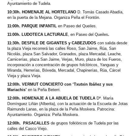
Ayuntamiento de Tudela.
10:30h. HOMENAJE AL HORTELANO
D. Tomás Casado Abadía,
en la puerta de la Mejana. Organiza Peña el Frontón.
11:00h. PARQUE INFANTIL
en Paseo del Queiles.
11:00h. LUDOTECA LACTURALE
, en
Paseo del Queiles
.
11:30h. DESFILE DE GIGANTES y CABEZUDOS
con salida desde
la plaza Vieja recorrerá las calles Roso, San Jaime, Rúa, San
Nicolás, plaza San Salvador, Granados, plaza Mercadal, Leache,
Carnicerías, plaza San Jaime, Verjas, Muro, plaza de los Fueros,
incorporación a concentración de grupos folclóricos, Yanguas y
Miranda, Herrerías, Bóveda, Mercadal, Chapinerías, Rúa, Cárcel
Vieja y plaza Vieja.
12:00h. VERMUT CONCIERTO con ‘Txutxin Ibáñez y sus
Mariachis’
en la Peña Beterri.
12:00h. HOMENAJE A LA ABUELA DE TUDELA
Dª. María
Domínguez Liñán (Alberita),
con la actuación de la Escuela de Jotas
Raimundo Lanas, en la plaza de la Peña Moskera. Patrocina:
Ayuntamiento. Organiza: Peña Moskera.
12:00h.
PASACALLES
de grupos folklóricos de Tudela por las
calles del Casco Viejo.