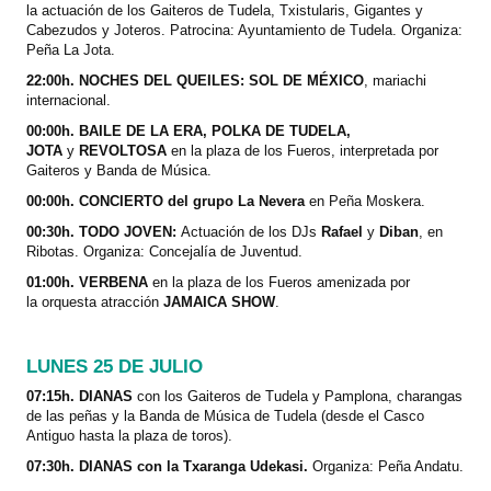
la actuación de los Gaiteros de Tudela, Txistularis, Gigantes y
Cabezudos y Joteros.
Patrocina: Ayuntamiento de Tudela. Organiza:
Peña La Jota.
22:00h. NOCHES DEL QUEILES: SOL DE MÉXICO
, mariachi
internacional.
00:00h. BAILE DE LA ERA,
POLKA DE TUDELA,
JOTA
y
REVOLTOSA
en la plaza de los Fueros, interpretada por
Gaiteros y Banda de Música.
00:00h. CONCIERTO del grupo La Nevera
en Peña Moskera.
00:30h. TODO JOVEN:
Actuación de los DJs
Rafael
y
Diban
, en
Ribotas. Organiza: Concejalía de Juventud.
01:00h. VERBENA
en la plaza de los Fueros amenizada por
la
orquesta
atracción
JAMAICA SHOW
.
LUNES 25 DE JULIO
07:15h. DIANAS
con los Gaiteros de Tudela y Pamplona, charangas
de las peñas y la Banda de Música de Tudela (desde el Casco
Antiguo hasta la plaza de toros).
07:30h. DIANAS con la Txaranga Udekasi.
Organiza: Peña Andatu.