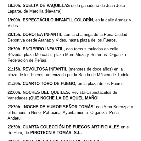
18:30h. SUELTA DE VAQUILLAS
de la ganadería de Juan José
Laparte, de Marcilla (Navarra).
19:00h. ESPECTÁCULO INFANTIL COLORÍN
,
en la calle Aranaz y
Vides.
20:15h. DOROTEA INFANTIL
con la charanga de la Peña Ciudad
Deportiva
desde Aranaz y Vides, hasta plaza de los Fueros.
20:30h. ENCIERRO INFANTIL,
con toros simulados en calle
Bóveda, plaza Mercadal, plaza Moro Muza y Herrerías. Organiza:
Federación de Peñas.
21:15h. REVOLTOSA INFANTIL
(menores de doce años)
en la
plaza de los Fueros, amenizada por la Banda de Música de Tudela.
21:30h. CUARTO TORO DE FUEGO,
en la plaza de los Fueros.
22:00h. NOCHES DEL QUEILES:
Revista-Espectáculos de
Variedades
¡QUE NOCHE LA DE AQUEL MAÑO!
23:30h. ‘NOCHE DE HUMOR SEÑOR TOMÁS’
con Aroa Berrozpe y
el humorista Nene. Patrocina: Ayuntamiento. Organiza: Peña
Andatu.
23:30h. CUARTA COLECCIÓN DE FUEGOS ARTIFICIALES
en el
río Ebro, de
PIROTECNIA TOMÁS, S.L.