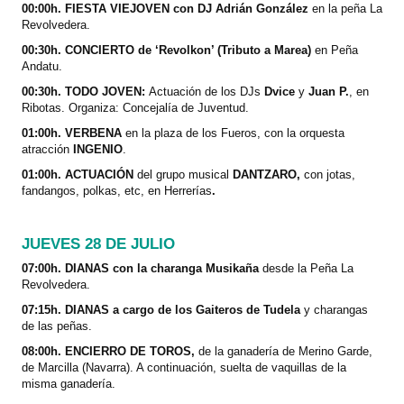
00:00h. FIESTA VIEJOVEN con DJ Adrián González
en la peña La
Revolvedera.
00:30h. CONCIERTO de ‘Revolkon’ (Tributo a Marea)
en Peña
Andatu.
00:30h. TODO JOVEN:
Actuación de los DJs
Dvice
y
Juan P.
,
en
Ribotas. Organiza: Concejalía de Juventud.
01:00h. VERBENA
en la plaza de los Fueros, con la orquesta
atracción
INGENIO
.
01:00h. ACTUACIÓN
del grupo musical
DANTZARO,
con jotas,
fandangos, polkas, etc,
en Herrerías
.
JUEVES 28 DE JULIO
07:00h. DIANAS con la charanga Musikaña
desde la Peña La
Revolvedera.
07:15h. DIANAS a cargo de los Gaiteros de Tudela
y charangas
de las peñas.
08:00h. ENCIERRO DE TOROS,
de la ganadería de Merino Garde,
de Marcilla (Navarra). A continuación, suelta de vaquillas de la
misma ganadería.