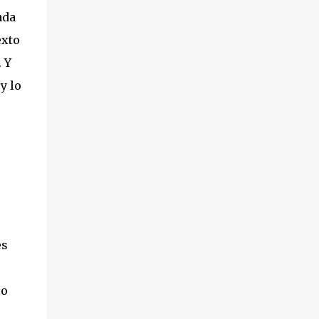
ada
exto
 Y
y lo
es
lo