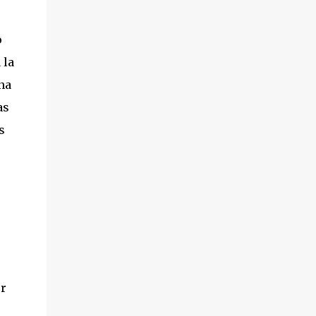
o
 la
na
as
s
er