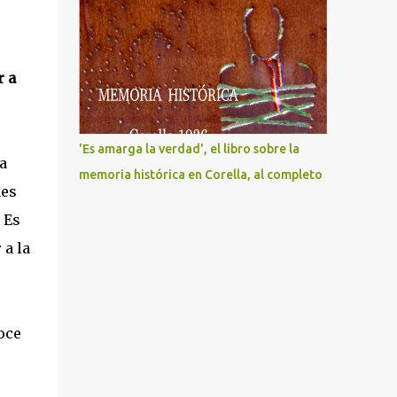
r a
'Es amarga la verdad', el libro sobre la
a
memoria histórica en Corella, al completo
nes
 Es
 a la
oce