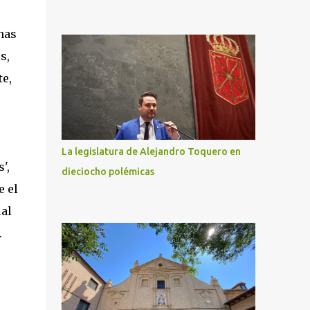
has
s,
e,
La legislatura de Alejandro Toquero en
',
dieciocho polémicas
e el
ual
.