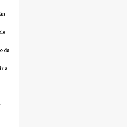
tán
ble
to da
ir a
e