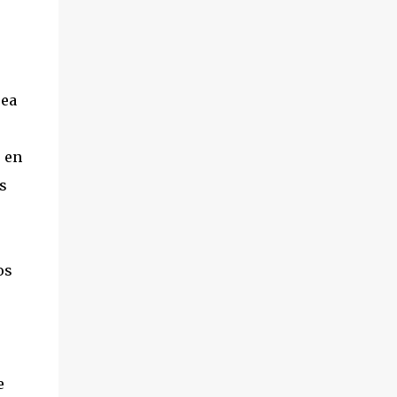
rea
s en
s
os
e