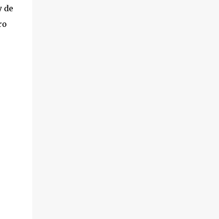
y de
ro