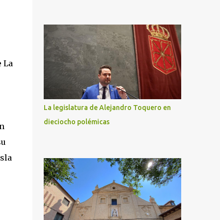
e La
La legislatura de Alejandro Toquero en
dieciocho polémicas
on
su
sla