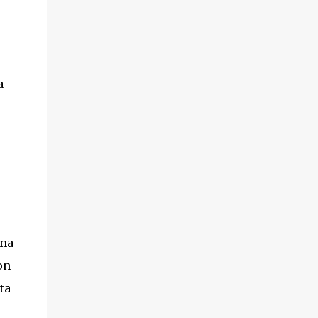
a
una
on
ta